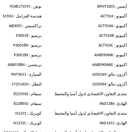
أيسين :BPHY1001
بوش : F03B175591
أكيبونو : ACT924
هندسة الفرامل : PA1924
أكيبونو : ACT924A
براكسيس : AB0092
أكيبونو: ACT924B
بريمبو : P30018
اكيبونو : ACT924C
بريمبو : P30018N
اكيبونو : AN8090WK
بريمبو : P30018X
اكيبونو : AN8090WKE
بريمسن : AXBP1884
أكرون-مالو: 1050349
السيارة : PNT9631
أكرون-مالو: 1050964
البطل : 572514CH
منتدى التعاون الاقتصادي لدول آسيا والمحيط
سيفام : 8225030
الهادئ: PAD1384
سيفام : 8228850
منتدى التعاون الاقتصادي لدول آسيا والمحيط
كوبريك : N1231
الهادئ: PAD1451
كوبريك : N1231C