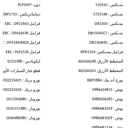
بنديكس : 510542
دون: PCP1097
بنديكس : 572514B
ديناماتريكس : DBP1733
بنديكس : DB1504
فرامل EBC : DP21643
بنديكس : DB1504GCT
فرامل EBC : DP41643R
بنديكس : DB1504HD
فرامل EBC : DP51643NDX
فرامل بينديكس: BPD1324
فرامل EBC : PLK1526
المخطط الأزرق: ADG04248
ايكوبادس : ECO1388
المخطط الأزرق: ADG04263
قطع غيار السيارات الأوروبية : 248
بورج آند بيك: BBP1884
يورو بريك : 5502223425
بوش : 0986424815
يورو بريك : 5502223436
بوش : 098650A283
يوروبار : 1617263680
بوش : 0986AB1019
يوروبار : 1635137480
بوش : 0986AB1029
يوروبار : 1636488480
بوش : 0986AB1154