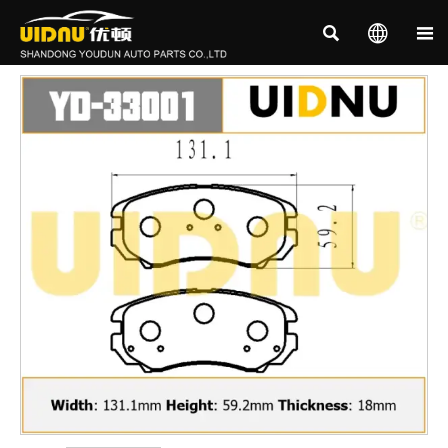


