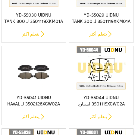
YD-55030 UIDNU
YD-55029 UIDNU
3501119XKM01A لـ TANK 300
3501119XKM01A لـ TANK 300
2022- وسادات فرامل أمامية من
2022- وسادات الفرامل الخلفية
السيراميك الفاخر
المصنوعة من السيراميك


يتعلم أكثر
يتعلم أكثر
YD-55041 UIDNU
YD-55044 UIDNU
3501115XGW02A لسيارة
3502126XGW02A لـ HAVAL
HAVAL JOLION 4WD 2021 -
JOLION 2WD 2021- وسادات
وسادات فرامل أمامية من
مكابح سيراميك خلفية ممتازة


يتعلم أكثر
يتعلم أكثر
السيراميك الفاخر