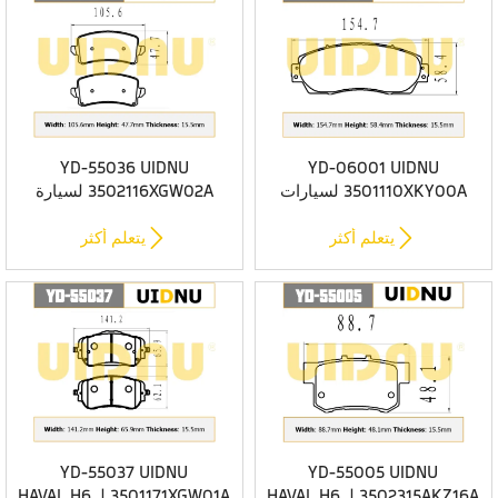
YD-55036 UIDNU
YD-06001 UIDNU
3501110XKY00A لسيارات
3502116XGW02A لسيارة
HAVAL JOLION 4WD 2021 -
HAVAL F7/F7X/H6 2021-
وسادات فرامل أمامية من
وسادات فرامل سيراميك خلفية


يتعلم أكثر
يتعلم أكثر
السيراميك الفاخر
فاخرة
YD-55037 UIDNU
YD-55005 UIDNU
3502315AKZ16A لـ HAVAL H6
3501171XGW01A لـ HAVAL H6