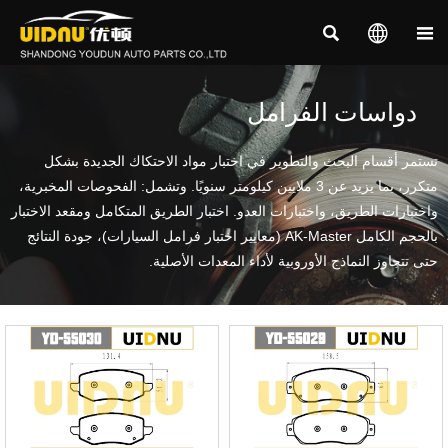



دواسات الفرامل
تستمر أقسام البحث والتطوير في اختبار مواد الاحتكاك الجديدة بشكل
متكرر، بما يزيد عن 3 ملايين كيلومتر سنويًا. وتشمل: الفحوصات المخبرية،
واختبارات الطريق، واختبارات العدو. اختبار الطريق المتكامل ومقعد الاختبار
بالحجم الكامل AK-Master (معايير اختبار فرامل السيارات)، جودة النتائج
حتى تتجاوز النماذج الأوروبية لأداء المعدات الأصلية.