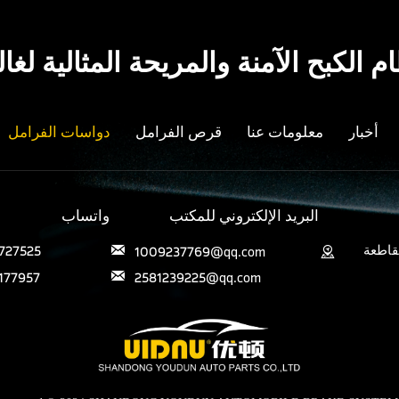
م الكبح الآمنة والمريحة المثالية ل
أخبار
معلومات عنا
قرص الفرامل
دواسات الفرامل
البريد الإلكتروني للمكتب
واتساب
قاطعة
727525
1009237769@qq.com


177957
2581239225@qq.com
