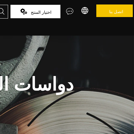



اتصل بنا

اختيار المنتج
دواسات ال