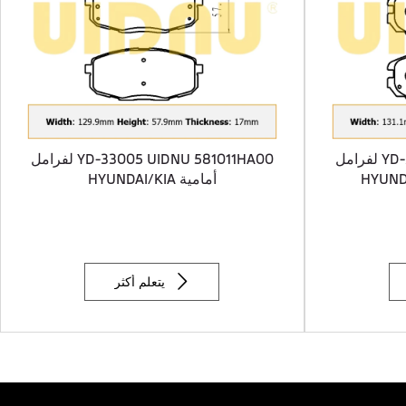
YD-33001 UIDNU 58101-1FE00 لفرامل
YD-33005 UIDNU 581011HA00 لفرامل
أمامية HYUNDAI/KIA

يتعلم أكثر