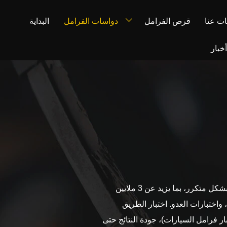
ت عنا
قرص الفرامل
دواسات الفرامل
البداية

خبار
تستمر أقسام البحث والتطوير في اختبار مواد الاحتكاك الجديدة بشكل متكرر، بما يزيد عن 3 ملايين
واختبارات العدو. اختبار الطريق
 بالحجم الكامل AK-Master (معايير اختبار فرامل السيارات)، جودة النتائج حتى