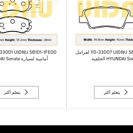
YD-33007 UIDNU 58302-3KA31 لفرامل
HYUNDAI  الخلفية
أمامية لسيارة HYUNDAI Sonata


يتعلم أكثر
يتعلم أكثر