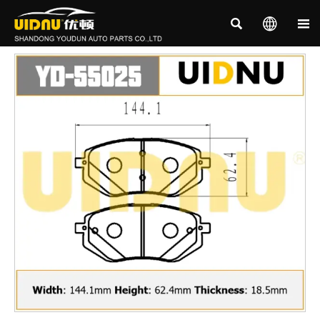


