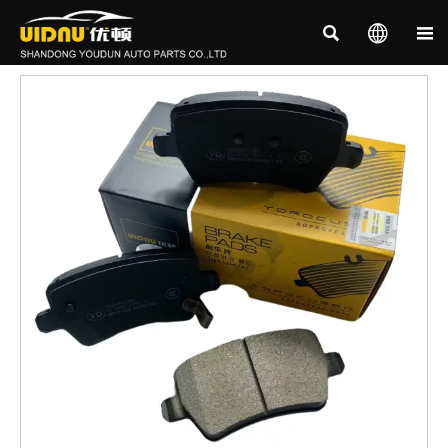


