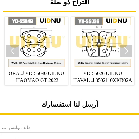
اقتراح ذو صلة


YD-55026 UIDNU
YD-55049 UIDNU لـ ORA
3502110XKR02A لـ HAVAL
HAOMAO GT 2022-
H2S 2019-2020 وسادات
وسادات الفرامل الأمامية
الفرامل الخلفية
أرسل لنا استفسارك