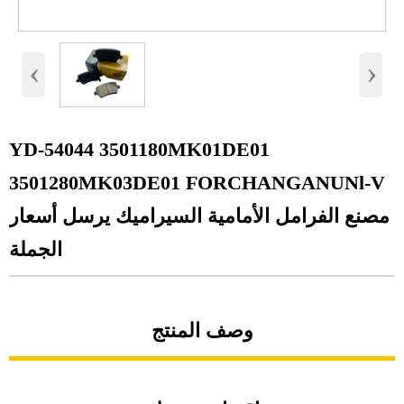
‹
›
YD-54044 3501180MK01DE01
3501280MK03DE01 FORCHANGANUNl-V
مصنع الفرامل الأمامية السيراميك يرسل أسعار
الجملة
وصف المنتج