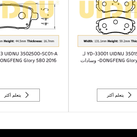
YD-33001 UIDNU 3501500-FB01 لـ
DONGFENG Glory 580 2016- وسادات
الفرامل الأمامية
الفرامل الخلفية


يتعلم أكثر
يتعلم أكثر