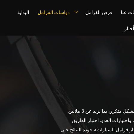
ت عنا
قرص الفرامل
دواسات الفرامل
البداية

خبار
تستمر أقسام البحث والتطوير في اختبار مواد الاحتكاك الجديدة بشكل متكرر، بما يزيد عن 3 ملايين
واختبارات العدو. اختبار الطريق
 بالحجم الكامل AK-Master (معايير اختبار فرامل السيارات)، جودة النتائج حتى