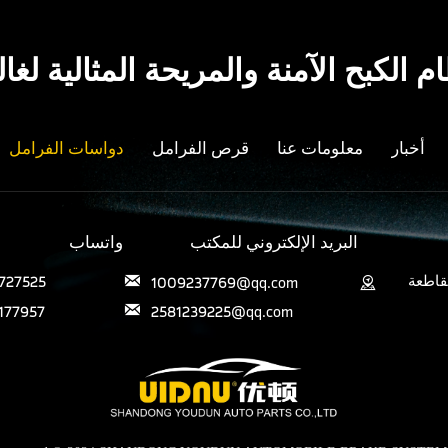
م الكبح الآمنة والمريحة المثالية ل
أخبار
معلومات عنا
قرص الفرامل
دواسات الفرامل
البريد الإلكتروني للمكتب
واتساب
قاطعة
727525
1009237769@qq.com


177957
2581239225@qq.com
