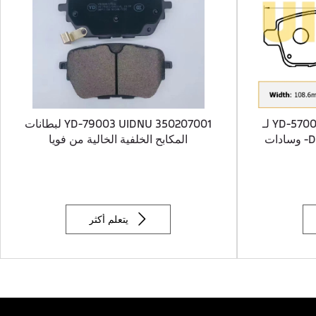
YD-57003 UIDNU 3502500-SC01-A لـ
YD-79003 UIDNU 350207001 لبطانات
DONGFENG Glory 580 2016- وسادات
المكابح الخلفية الخالية من فويا

يتعلم أكثر