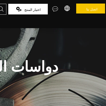



اتصل بنا

اختيار المنتج
دواسات ال