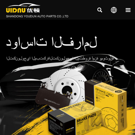


