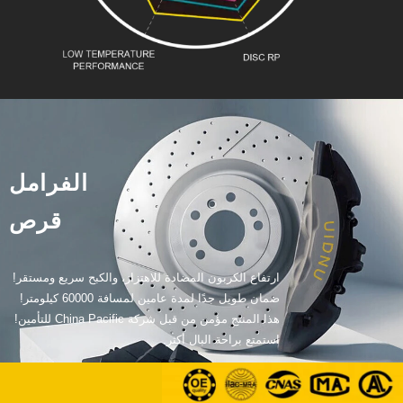
الفرامل
قرص
ارتفاع الكربون المضادة للاهتزاز، والكبح سريع ومستقر!
ضمان طويل جدًا لمدة عامين لمسافة 60000 كيلومتر!
هذا المنتج مؤمن من قبل شركة China Pacific للتأمين!
استمتع براحة البال أكثر.