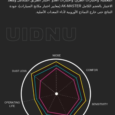
المعملية، واختبارات الطرق، واختبارات العدو. اختبار الطريق المتكامل ومقعد
الاختبار بالحجم الكامل AK-MASTER (معايير اختبار مكابح السيارات)، جودة
النتائج حتى خارج النماذج الأوروبية لأداء المعدات الأصلية.