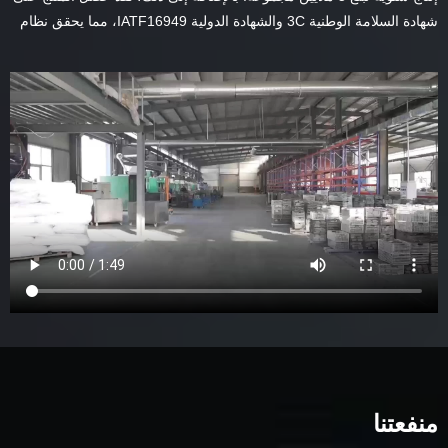
شهادة السلامة الوطنية 3C والشهادة الدولية IATF16949، مما يحقق نظام
خدمة كاملة احترافي وفعال ومتكامل. نحن أيضًا مؤسسة صينية محترفة
تعمل في مجال البحث والتطوير والإنتاج والتصنيع والمبيعات لتركيبات
السيراميك النقي وألياف الكربون. لدينا مواد احتكاك رائدة في الصناعة
ومركز بحث وتطوير لاختبار أداء السلامة على مستوى رئيسي وفريق فني.
تحقيق أو حتى تجاوز الجودة والأداء الممتاز للمنتجات الداعمة الأصلية! نحن
نتطور بسرعة باستخدام المعدات المتقدمة والتكنولوجيا من الدرجة الأولى
والإدارة الصارمة. يتم تصدير منتجاتنا حاليًا إلى أكثر من 20 دولة ومنطقة في
أوروبا. لقد اكتسبنا سمعة طيبة في السوق وأصبحنا موردًا تعاونيًا طويل
الأجل للمصنعين المشهورين في الداخل والخارج. تنفذ الشركة بصرامة نحن
نلتزم بمعايير المنتج، وننفذ بصرامة الحظر الخالي من الأسبستوس، ونضمن
بشكل فعال خدمة "الضمانات الثلاثة" لما بعد البيع لحل مخاوف المستهلكين
عند الشراء. نحن دائمًا موجهون نحو السوق، ونستهدف السوقين الرئيسيين
في الداخل والخارج، ونحقق تدريجيًا رؤية الشركة المتمثلة في "التخطيط
العالمي لتيل فرامل UIDNU" بتقنيات وعمليات مبتكرة.
منفعتنا