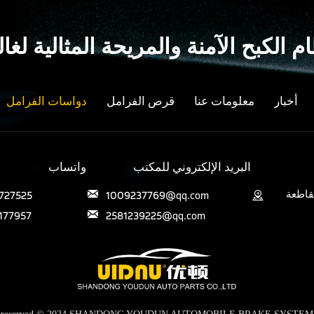
م الكبح الآمنة والمريحة المثالية ل
أخبار
معلومات عنا
قرص الفرامل
دواسات الفرامل
البريد الإلكتروني للمكتب
واتساب
قاطعة
727525
1009237769@qq.com


177957
2581239225@qq.com
