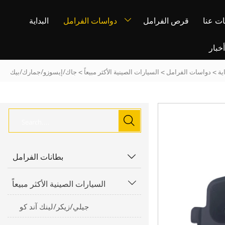
ت عنا
قرص الفرامل
دواسات الفرامل
البداية

خبار
ية
>
دواسات الفرامل
>
السيارات الصينية الأكثر مبيعاً
>
جاك/إيسوزو/جمارك/بيك

بطانات الفرامل

السيارات الصينية الأكثر مبيعاً

جيلي/زيكر/لينك آند كو