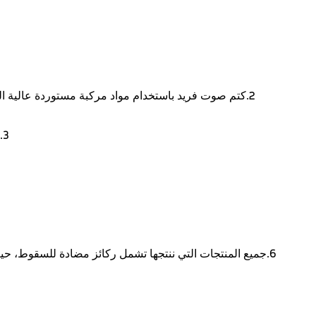
2.كتم صوت فريد باستخدام مواد مركبة مستوردة عالية الجودة وهيكل تخميد من أربع طبقات لتعزيز وظائف التخفيض وكتم الصوت لوسادات الفرامل.
3.مواد سيراميك مركبة من ألياف نانوية أراميدية عالية الجودة مع كمية أقل من المواد المعدنية.
6.جميع المنتجات التي ننتجها تشمل ركائز مضادة للسقوط، حي