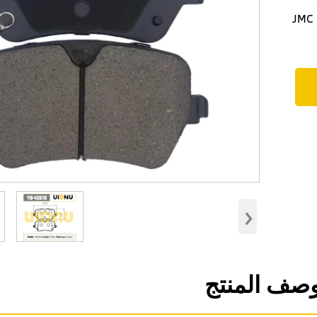
JMC Dadao/ 
›
صف المنتج