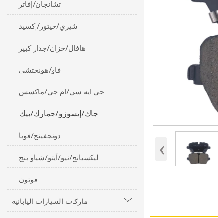
تشانجان/إفاتر
شيري/جيتور/إكسيد
هافال/خزان/جدار كبير
فاو/هونجتشي
جي ايه سي/ام جي/ماكسس
جاك/إيسوزو/جمارك/بيك
دونجفينج/فويا
‹
ليكسيانج/نيو/آيتو/شياو بنج
فوتون
ماركات السيارات اليابانية
