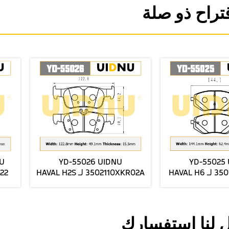
تراح ذو صلة
YD-55029 UIDNU
YD-55030 UIDNU
3501119XKM01A لـ TANK 300
119XKM01A
2022- وسادات الفرامل الخلفية
2022- وسادات فرامل أم
المصنوعة من السيراميك
السيراميك الفاخر
 لنا استفسارك