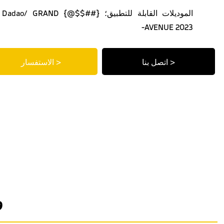
الموديلات القابلة للتطبيق؛ {##$$@} GRAND
AVENUE 2023-
اتصل بنا >
الاستفسار >
و