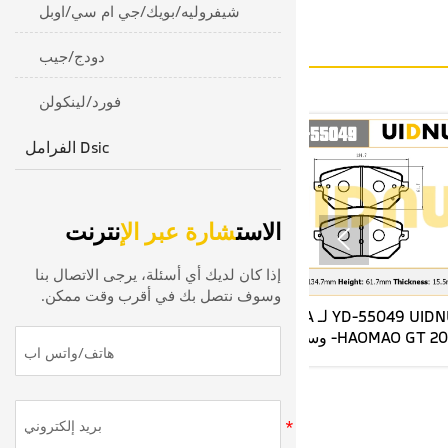
شيفروليه/بويك/جي ام سي/اوبل
دودج/جيب
فورد/لينكولن
الفرامل Dsic
الاست
شارة عبر الإ
نترنت

إذا كان لديك أي أسئلة، يرجى الاتصال بنا
وسوف نتصل بك في أقرب وقت ممكن.
6 UIDNU
YD-55025 UIDNU
3501 لـ TANK 300
3501220AKZ1DA لـ HAVAL H6
امية من
الجيل الثاني من وسادات الفرامل
020
الأمامية
الخ