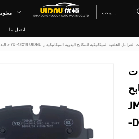
معلوما

اتصل بنا
أ
>
البدا
وسادات
بح
يكانيكية ل JMC
D