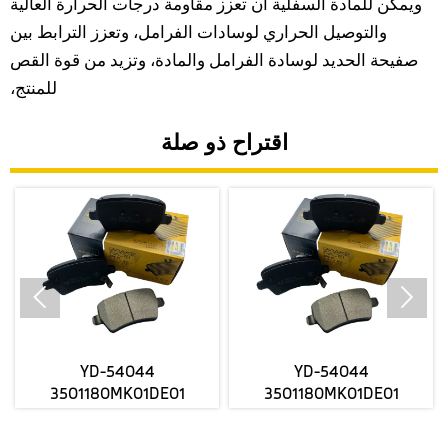
ويمكن للمادة السفلية أن تعزز مقاومة درجات الحرارة العالية
والتوصيل الحراري لوسادات الفرامل، وتعزز الترابط بين
صفيحة الحديد لوسادة الفرامل والمادة، وتزيد من قوة القص
للمنتج،
اقتراح ذو صلة


YD-54044
YD-54044
3501180MK01DE01
3501180MK01DE01
3501280MK03DE01
3501280MK03DE01
FORCHANGANUNl-V مصنع
FORCHANGANUNl-V مصنع