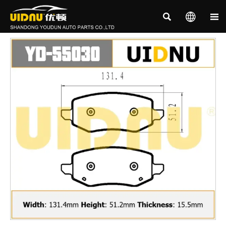


