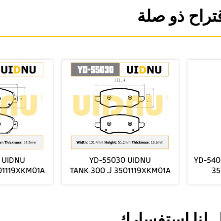
تراح ذو صلة
80MK01DE01
YD-54044 3501180MK01DE01
YD-5404
03DE01
3501280MK03DE01
350
FORCHANGANUNl-V مصنع
FORCHANGANUNl-V مصنع
يراميك
الفرامل الأمامية السيراميك
الفرامل الأ
لة
يرسل أسعار الجملة
يرسل أ
 لنا استفسارك