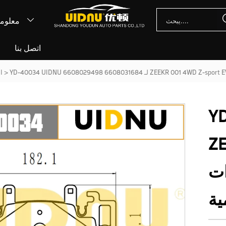
معلوما

اتصل بنا
أ
>
ال
Y
ZEEK
وسادات
ية