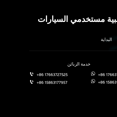
غالبية مستخدمي السيارات
البداية
خدمة الزبائن
+86 17663
+86 17663727525


+86 15863
+86 15863177957

