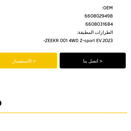
OEM:
6608029498
6608031684
الطرازات المطبقة:
ZEEKR 001 4WD Z-sport EV 2023-
اتصل بنا >
الاستفسار >
و