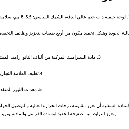
لقياسي: 5.5-6 مم، سلامة سطح القطع >98%.
الية الجودة وهيكل تخميد مكون من أربع طبقات لتعزيز وظائف التخف
3. مادة السيراميك المركبة من ألياف النانو أراميد الممتازة ومواد معدنية أقل.
4.تغليف العلامة التجارية والتغليف المخصص.
5. معدات الليزر المتقدمة لطباعة الشعارات.
للمادة السفلية أن تعزز مقاومة درجات الحرارة العالية والتوصيل الحر
وتعزز الترابط بين صفيحة الحديد لوسادة الفرامل والمادة، وتزيد