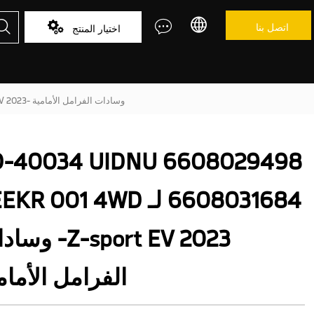



اتصل بنا

اختيار المنتج
YD-40034 UIDNU 6608029498 6608031684 لـ ZEEKR 001 4WD Z-sport EV 2023- وسادات الفرامل الأمامية
D-40034 UIDNU 6608029498
6608031684 لـ R 001 4WD
Z-sport EV 2023- 
الفرامل الأمام