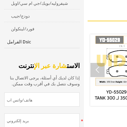
شيفروليه/بويك/جي ام سي/اوبل
دودج/جيب
فورد/لينكولن
الفرامل Dsic
الاست
شارة عبر الإ
نترنت

إذا كان لديك أي أسئلة، يرجى الاتصال بنا
وسوف نتصل بك في أقرب وقت ممكن.
YD-55030 UIDNU
YD-54044 35011
3501280MK
3501119XKM01A لـ TANK 300
FORCHANGANUNl-V مصنع
2022- وسادات الفرامل الخلفية
مامية السيراميك
المصنوعة من السيراميك
سعار الجملة