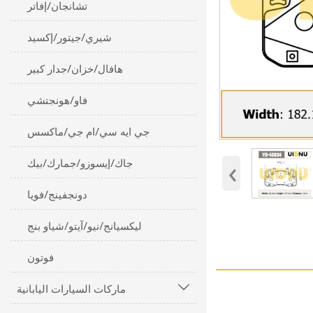
تشانجان/إفاتر
شيري/جيتور/إكسيد
هافال/خزان/جدار كبير
فاو/هونجتشي
جي ايه سي/ام جي/ماكسس
‹
جاك/إيسوزو/جمارك/بيك
دونجفينج/فويا
ليكسيانج/نيو/آيتو/شياو بنج
فوتون
ماركات السيارات اليابانية
