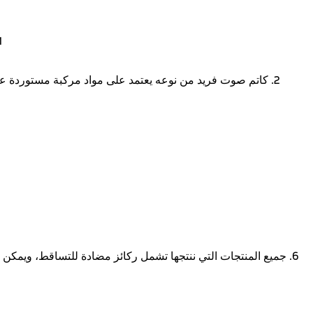
1. لوحة خلفية ذات ختم عالي الدقة، السُمك ا
2. كاتم صوت فريد من نوعه يعتمد على مواد مركبة مستوردة ع
6. جميع المنتجات التي ننتجها تشمل ركائز مضادة للتساقط، ويمكن 