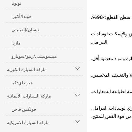
تويوتا
هوندا/أكورا
نيسان/إنفينيتي
يض والإسكات لوسادات
الفرامل.
مازدا
ميتسوبيشي/رينو/سوبارو
ماركة السيارة الكورية

هيونداي/كيا
ماركة السيارات الألمانية

اري لوسادات الفرامل،
فولكس فاجن
 من قوة القص للمنتج،
ماركة السيارة الامريكية
