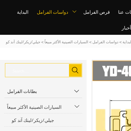
ت عنا
قرص الفرامل
دواسات الفرامل
البداية

خبار
بداية
>
دواسات الفرامل
>
السيارات الصينية الأكثر مبيعاً
>
جيلي/زيكر/لينك آند كو

بطانات الفرامل

السيارات الصينية الأكثر مبيعاً

جيلي/زيكر/لينك آند كو