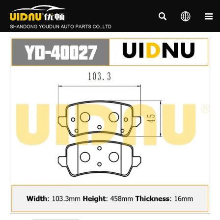


