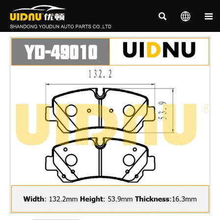


