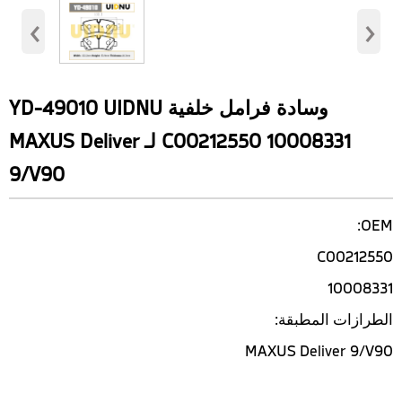
‹
›
وسادة فرامل خلفية YD-49010 UIDNU
C00212550 10008331 لـ MAXUS Deliver
9/V90
OEM:
C00212550
10008331
الطرازات المطبقة:
MAXUS Deliver 9/V90