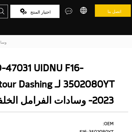



اتصل بنا

اختيار المنتج
F16-3502080YT
-47031 UIDNU F16-
3502080YT لـ ur Dashing
2023- وسادات الفرامل الخلفية
OEM:
F16-3502080YT