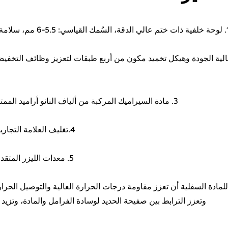
لقياسي: 5.5-6 مم، سلامة سطح القطع >98%.
الية الجودة وهيكل تخميد مكون من أربع طبقات لتعزيز وظائف التخف
3. مادة السيراميك المركبة من ألياف النانو أراميد الممتازة ومواد معدنية أقل.
4.تغليف العلامة التجارية والتغليف المخصص.
5. معدات الليزر المتقدمة لطباعة الشعارات.
للمادة السفلية أن تعزز مقاومة درجات الحرارة العالية والتوصيل الحر
وتعزز الترابط بين صفيحة الحديد لوسادة الفرامل والمادة، وتزيد