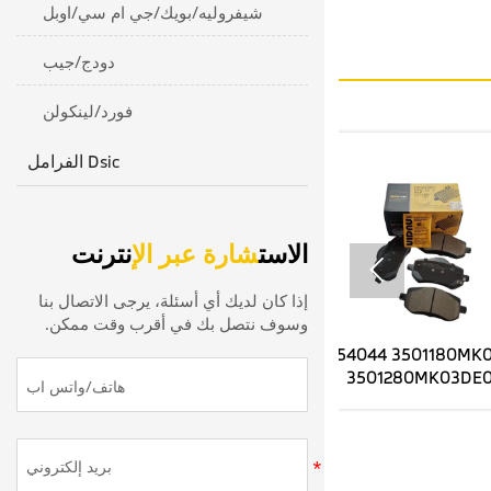
شيفروليه/بويك/جي ام سي/اوبل
دودج/جيب
فورد/لينكولن
الفرامل Dsic
الاست
شارة عبر الإ
نترنت

إذا كان لديك أي أسئلة، يرجى الاتصال بنا
وسوف نتصل بك في أقرب وقت ممكن.
YD-54044 3501180MK01DE01
YD-54044 3501
3501280MK03DE01
3501280M
FORCHANGANUNl-V مصنع
FORCHANGANUNl-V مصنع
امية السيراميك
الفرامل الأمامية السيراميك
ا
عار الجملة
يرسل أسعار الجملة