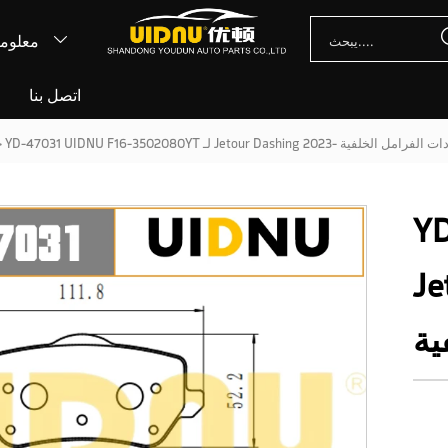
معلوما

اتصل بنا
أ
YD-47031 UIDNU  لـ Jetour Dashing 2023- وسادات الفرامل الخلفية
>
YD
Jeto