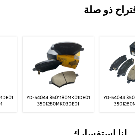
تراح ذو صلة
180MK01DE01
YD-54044 3501180MK01DE01
YD-540
K03DE01
3501280MK03DE01
35
FORCHANGANUNl-V مصنع
FORCHANGANUNl-V مصنع
راميك
الفرامل الأمامية السيراميك
الفرامل الأم
ة
يرسل أسعار الجملة
يرسل أس
 لنا استفسارك