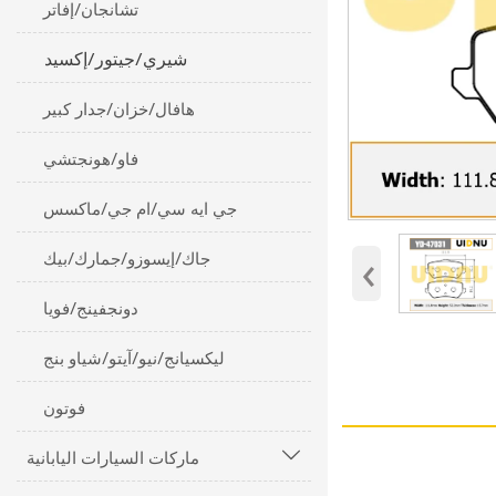
تشانجان/إفاتر
شيري/جيتور/إكسيد
هافال/خزان/جدار كبير
فاو/هونجتشي
جي ايه سي/ام جي/ماكسس
‹
جاك/إيسوزو/جمارك/بيك
دونجفينج/فويا
ليكسيانج/نيو/آيتو/شياو بنج
فوتون
ماركات السيارات اليابانية
