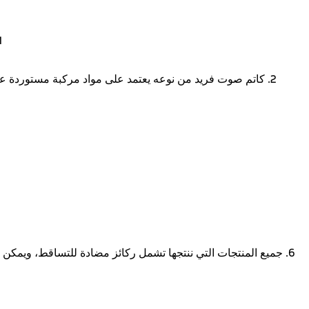
1. لوحة خلفية ذات ختم عالي الدقة، السُمك ا
2. كاتم صوت فريد من نوعه يعتمد على مواد مركبة مستوردة ع
6. جميع المنتجات التي ننتجها تشمل ركائز مضادة للتساقط، ويمكن 