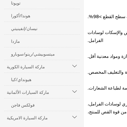
تويوتا
هوندا/أكورا
نيسان/إنفينيتي
يض والإسكات لوسادات
الفرامل.
مازدا
ميتسوبيشي/رينو/سوبارو
ماركة السيارة الكورية

هيونداي/كيا
ماركة السيارات الألمانية

اري لوسادات الفرامل،
فولكس فاجن
 من قوة القص للمنتج،
ماركة السيارة الامريكية
