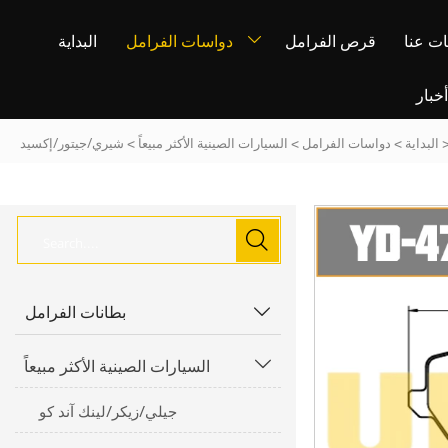
ت عنا
قرص الفرامل
دواسات الفرامل
البداية

خبار
البداية
>
دواسات الفرامل
>
السيارات الصينية الأكثر مبيعاً
>
شيري/جيتور/إكسيد

بطانات الفرامل

السيارات الصينية الأكثر مبيعاً

جيلي/زيكر/لينك آند كو