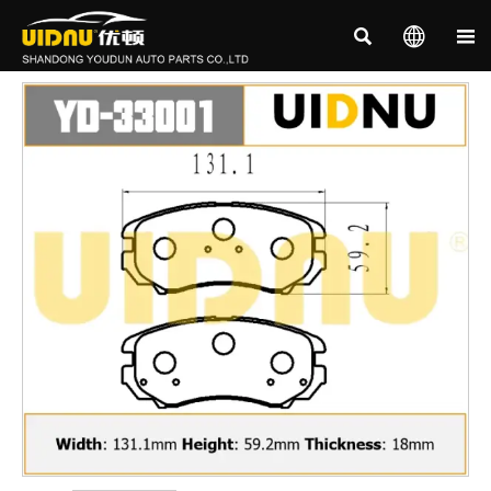


