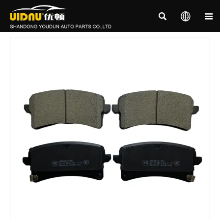


