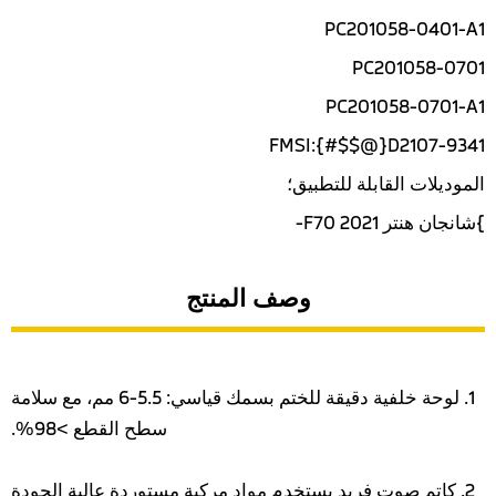
PC201058-0401-A1
PC201058-0701
PC201058-0701-A1
FMSI:{#$$@}D2107-9341
الموديلات القابلة للتطبيق؛
}شانجان هنتر F70 2021-
وصف المنتج
1. لوحة خلفية دقيقة للختم بسمك قياسي: 5.5-6 مم، مع سلامة
سطح القطع >98%.
2. كاتم صوت فريد يستخدم مواد مركبة مستوردة عالية الجودة