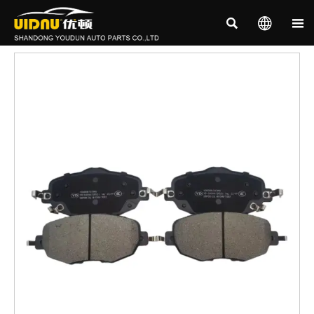


