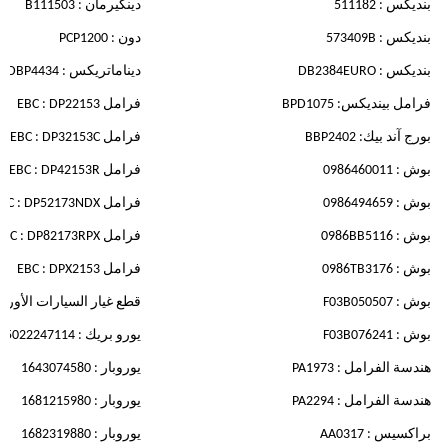
بنديكس : 511182
دينكيرمان : B111503
بنديكس : 573409B
دون : PCP1200
بنديكس : DB2384EURO
ديناماتريكس : DBP4434
فرامل بينديكس: BPD1075
فرامل EBC : DP22153
بورج آند بيك: BBP2402
فرامل EBC : DP32153C
بوش : 0986460011
فرامل EBC : DP42153R
بوش : 0986494659
فرامل EBC : DP52173NDX
بوش : 0986BB5116
فرامل EBC : DP82173RPX
بوش : 0986TB3176
فرامل EBC : DPX2153
بوش : F03B050507
قطع غيار السيارات الأوروبية : 078
بوش : F03B076241
يورو بريك : 55022247114
هندسة الفرامل : PA1973
يوروبار : 1643074580
هندسة الفرامل : PA2294
يوروبار : 1681215980
براكسيس : AA0317
يوروبار : 1682319880