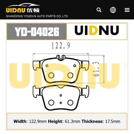


