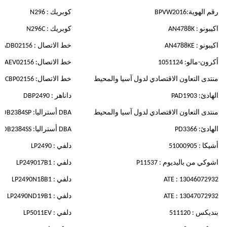
رقم الهوية:BPVW2016
كوبريك : N296
اكيبونو : AN4788K
كوبريك : N296C
اكيبونو : AN4788KE
خط الاتصال : ADB02156
أكرون-مالو: 1051124
خط الاتصال: AEV02156
منتدى التعاون الاقتصادي لدول آسيا والمحيط
خط الاتصال: CBP02156
الهادئ: PAD1903
داناهر : DBP2490
منتدى التعاون الاقتصادي لدول آسيا والمحيط
DBA أستراليا: DB2384SP
الهادئ: PD3366
DBA أستراليا: DB2384SS
أشيكا : 51000905
دلفي : LP2490
اشوكي من باليديوم : P11537
دلفي : LP249017B1
ATE : 13046072932
دلفي : LP2490N18B1
ATE : 13047072932
دلفي : LP2490ND19B1
بنديكس : 511120
دلفي : LP5011EV