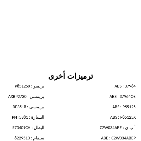
ترميزات أخرى
ABS : 37964
بريمبو : P85125X
ABS : 37964OE
بريمسن : AXBP2730
ABS : P85125
بريمسي : BP3518
ABS : P85125X
السيارة : PNT5381
أ ب ي : C2W034ABE
البطل : 573409CH
ABE : C2W034ABEP
سيفام : 8229510