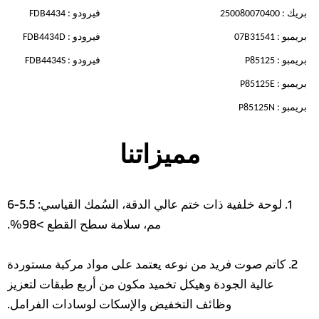
بريك : 250080070400
فيرودو : FDB4434
بريمبو : 07B31541
فيرودو : FDB4434D
بريمبو : P85125
فيرودو : FDB4434S
بريمبو : P85125E
بريمبو : P85125N
مميزاتنا
1. لوحة خلفية ذات ختم عالي الدقة، السُمك القياسي: 5.5-6
مم، سلامة سطح القطع >98%.
2. كاتم صوت فريد من نوعه يعتمد على مواد مركبة مستوردة
عالية الجودة وهيكل تخميد مكون من أربع طبقات لتعزيز
وظائف التخفيض والإسكات لوسادات الفرامل.