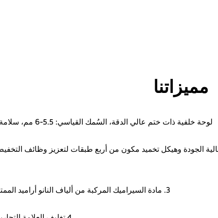
مميزاتنا
لوحة خلفية ذات ختم عالي الدقة، السُمك القياسي: 5.5-6 مم، سلامة سطح القطع >98%.
الية الجودة وهيكل تخميد مكون من أربع طبقات لتعزيز وظائف التخف
3. مادة السيراميك المركبة من ألياف النانو أراميد الممتازة ومواد معدنية أقل.
4.تغليف العلامة التجارية والتغليف المخصص.