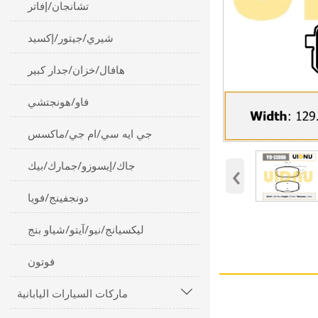
تشانجان/إفاتر
شيري/جيتور/إكسيد
هافال/خزان/جدار كبير
فاو/هونجتشي
جي ايه سي/ام جي/ماكسس
‹
جاك/إيسوزو/جمارك/بيك
دونجفينج/فويا
ليكسيانج/نيو/آيتو/شياو بنج
فوتون
ماركات السيارات اليابانية
