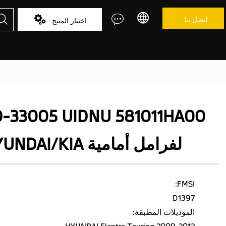



اتصل بنا

اختيار المنتج
D-33005 UIDNU 581011HA00
لفرامل أمامية HYUNDAI/KIA
FMSI:
D1397
الموديلات المطبقة:
HYUNDAI Elantra Touring 2009-2012