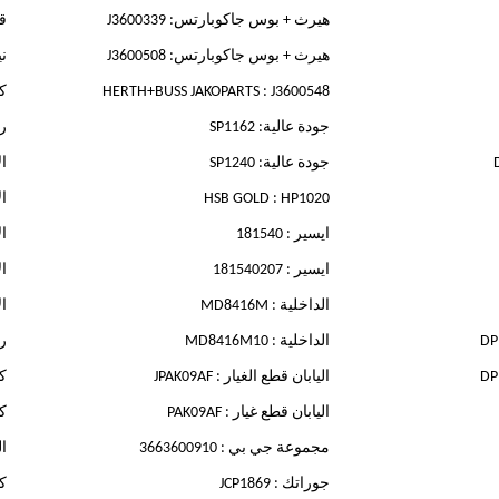
هيرث + بوس جاكوبارتس: J3600339
قط
هيرث + بوس جاكوبارتس: J3600508
ني
HERTH+BUSS JAKOPARTS : J3600548
كو
جودة عالية: SP1162
رقم 
جودة عالية: SP1240
ال
HSB GOLD : HP1020
ال
ايسير : 181540
ال
ايسير : 181540207
ال
الداخلية : MD8416M
ال
الداخلية : MD8416M10
رق
اليابان قطع الغيار : JPAK09AF
كو
اليابان قطع غيار : PAK09AF
كو
مجموعة جي بي : 3663600910
ال
جوراتك : JCP1869
كا