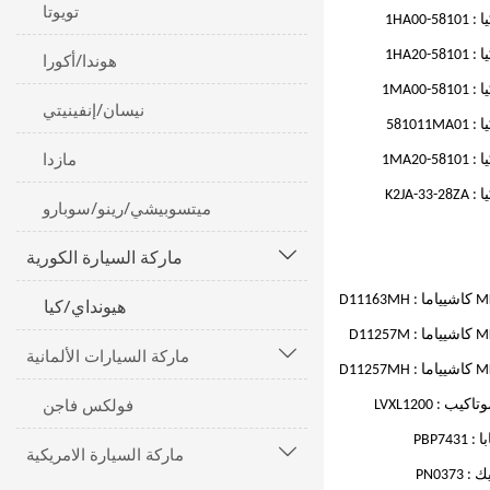
تويوتا
: 58101-1HA00
هوندا/أكورا
: 58101-1HA20
: 58101-1MA00
نيسان/إنفينيتي
: 581011MA01
مازدا
: 58101-1MA20
: K2JA-33-28ZA
ميتسوبيشي/رينو/سوبارو
ماركة السيارة الكورية

هيونداي/كيا
ياما : D11163MH
ياما : D11257M
ماركة السيارات الألمانية

ياما : D11257MH
فولكس فاجن
تاكيب : LVXL1200
ا : PBP7431
ماركة السيارة الامريكية

 : PN0373