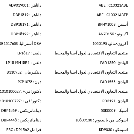
ABE : C10321ABE
داناهر : ADP019001
ABE : C10321ABEP
داناهر : DBP1819
أيسين :BPHY1003
داناهر : DBP18191
اكيبونو : AN7015K
داناهر : DBP18192
أكرون-مالو: 1050195
DBA أستراليا: DB15176SS
منتدى التعاون الاقتصادي لدول آسيا والمحيط
دلفي : LP1819
الهادئ: PAD1350
دلفي : LP1819N18B1
منتدى التعاون الاقتصادي لدول آسيا والمحيط
دينكيرمان : B110952
الهادئ: PAD1555
دون: PCP1078
منتدى التعاون الاقتصادي لدول آسيا والمحيط
دكتور!في+ :DP1010100027
الهادئ: PD3191
دكتور!في+ :DP1010100797
أشيكا : 50K0009
ديناماتريكس : DBP1869
اشوكي من باليديوم : 10809130
ديناماتريكس : DBP4448
اسيمكو : KD9030
فرامل EBC : DP1562