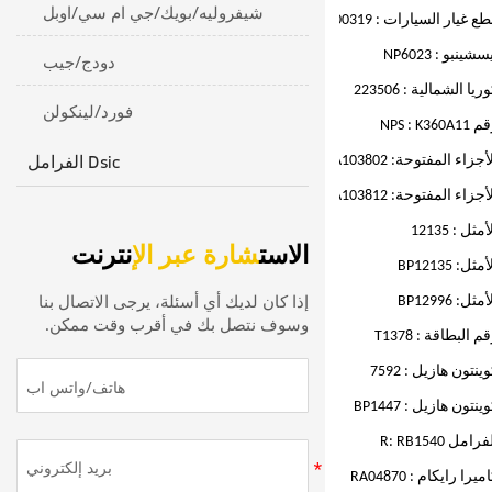
شيفروليه/بويك/جي ام سي/اوبل
ع غيار السيارات : J3600319
دودج/جيب
سشينبو : NP6023
ريا الشمالية : 223506
فورد/لينكولن
NPS : K360A11
الفرامل Dsic
أجزاء المفتوحة: BPA103802
أجزاء المفتوحة: BPA103812
أمثل : 12135
الاست
شارة عبر الإ
نترنت
أمثل: BP12135
إذا كان لديك أي أسئلة، يرجى الاتصال بنا
أمثل: BP12996
وسوف نتصل بك في أقرب وقت ممكن.
م البطاقة : T1378
ينتون هازيل : 7592
ينتون هازيل : BP1447
فرامل R: RB1540
ميرا رايكام : RA04870