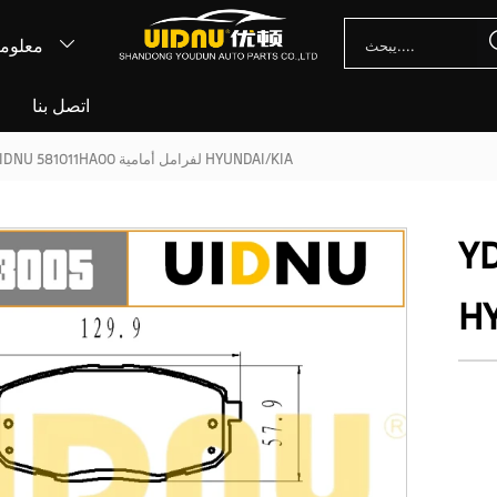
معلوما

اتصل بنا
أ
YD-33005 UIDNU 581011HA00 لفرامل أمامية HYUNDAI/KIA
Y