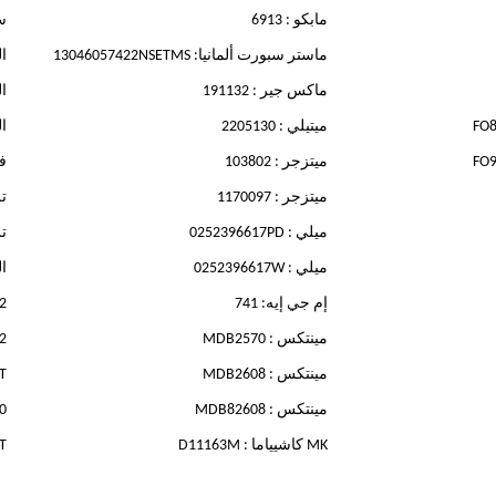
مابكو : 6913
سو
ماستر سبورت ألمانيا: 13046057422NSETMS
ال
ماكس جير : 191132
ال
ميتيلي : 2205130
ال
ميتزجر : 103802
فر
ميتزجر : 1170097
تر
ميلي : 0252396617PD
تر
ميلي : 0252396617W
ال
إم جي إيه: 741
2
مينتكس : MDB2570
2
مينتكس : MDB2608
T
مينتكس : MDB82608
0
MK كاشيياما : D11163M
T