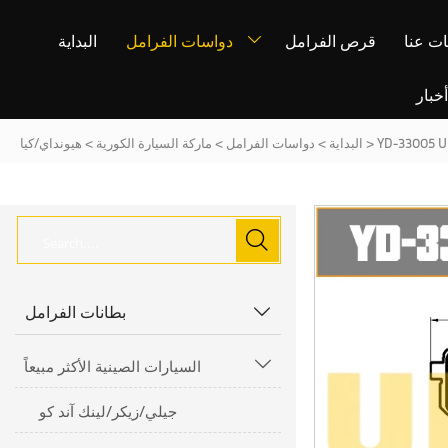
ت عنا
قرص الفرامل
دواسات الفرامل
البداية

خبار
>
البداية
>
دواسات الفرامل
>
ماركة السيارة الكورية
>
هيونداي/كيا

بطانات الفرامل

السيارات الصينية الأكثر مبيعاً

جيلي/زيكر/لينك آند كو