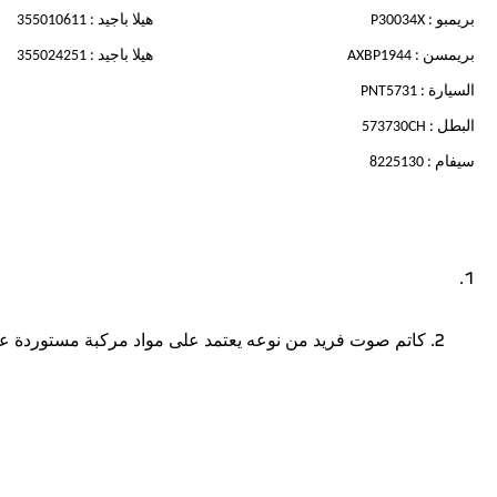
بريمبو : P30034X
هيلا باجيد : 355010611
بريمسن : AXBP1944
هيلا باجيد : 355024251
السيارة : PNT5731
البطل : 573730CH
سيفام : 8225130
2. كاتم صوت فريد من نوعه يعتمد على مواد مركبة مستوردة ع