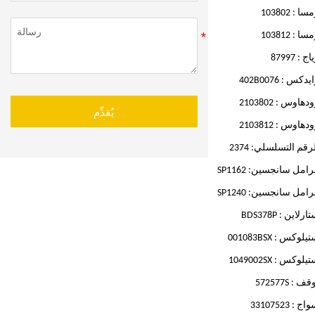
سا : 103802
سا : 103812
اج : 87997
يدكس : 402B0076
دهاوس : 2103802
يُقدِّم
دهاوس : 2103812
رقم التسلسلي: 2374
امل سانجسين: SP1162
امل سانجسين: SP1240
ارلاين : BDS378P
يلوكس : 001083BSX
يلوكس : 1049002SX
قف : 572577S
اج : 33107523