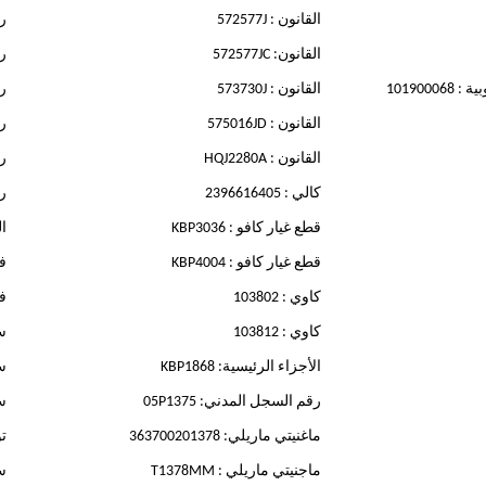
القانون : 572577J
رم
القانون: 572577JC
رم
101900
القانون : 573730J
ري
القانون : 575016JD
را
القانون : HQJ2280A
رو
كالي : 2396616405
رو
قطع غيار كافو : KBP3036
ال
قطع غيار كافو : KBP4004
فر
كاوي : 103802
فر
كاوي : 103812
ست
الأجزاء الرئيسية: KBP1868
ست
رقم السجل المدني: 05P1375
ست
ماغنيتي ماريلي: 363700201378
تو
ماجنيتي ماريلي : T1378MM
سو