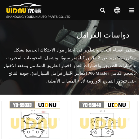



دواسات الفرامل
تستمر أقسام البحث والتطوير في اختبار مواد الاحتكاك الجديدة بشكل
متكرر، بما يزيد عن 3 ملايين كيلومتر سنويًا. وتشمل: الفحوصات المخبرية،
واختبارات الطريق، واختبارات العدو. اختبار الطريق المتكامل ومقعد الاختبار
بالحجم الكامل AK-Master (معايير اختبار فرامل السيارات)، جودة النتائج
حتى تتجاوز النماذج الأوروبية لأداء المعدات الأصلية.