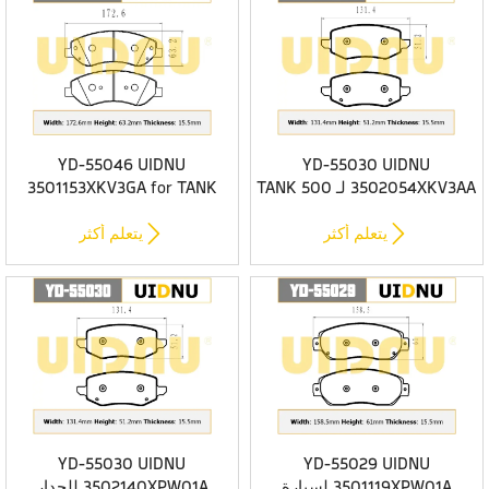
YD-55046 UIDNU
YD-55030 UIDNU
3502054XKV3AA لـ TANK 500
3501153XKV3GA for TANK
2022- وسادات الفرامل الخلفية
500 3.0T 2022- وسادات
المصنوعة من السيراميك
الفرامل الأمامية المصنوعة من


يتعلم أكثر
يتعلم أكثر
السيراميك
YD-55030 UIDNU
YD-55029 UIDNU
3501119XPW01A لسيارة
3502140XPW01A للجدار