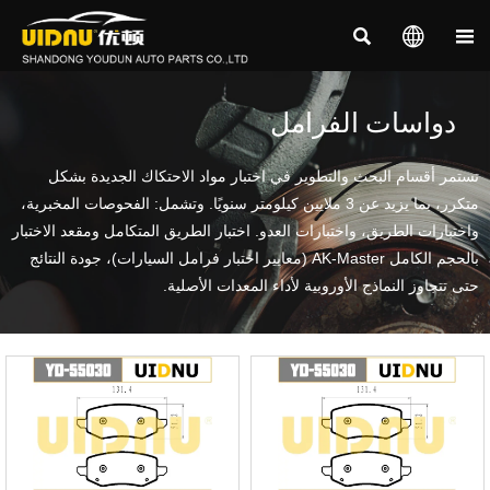



دواسات الفرامل
تستمر أقسام البحث والتطوير في اختبار مواد الاحتكاك الجديدة بشكل
متكرر، بما يزيد عن 3 ملايين كيلومتر سنويًا. وتشمل: الفحوصات المخبرية،
واختبارات الطريق، واختبارات العدو. اختبار الطريق المتكامل ومقعد الاختبار
بالحجم الكامل AK-Master (معايير اختبار فرامل السيارات)، جودة النتائج
حتى تتجاوز النماذج الأوروبية لأداء المعدات الأصلية.