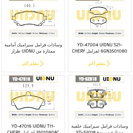
YD-47004 UIDNU S21-
وسادات فرامل سيراميك أمامية
6GN3501080 لفرامل CHERY
ممتازة من UIDNU طراز
QQ6 الأمامية
B3501045BC01 لطراز FAW
NAT E05


يتعلم أكثر
يتعلم أكثر
وسادات فرامل سيراميك خلفية
YD-47016 UIDNU T11-
ممتازة من نوع YD-52018
3501080AC لفرامل CHERY