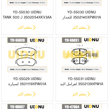
YD-55030 UIDNU
YD-55030 UIDNU
3502140XPW01A للجدار
3502054XKV3AA لـ TANK 500
العظيم POER 2022- وسادات
2022- وسادات الفرامل الخلفية
الفرامل الخلفية المصنوعة من
المصنوعة من السيراميك


يتعلم أكثر
يتعلم أكثر
السيراميك الفاخر
YD-55029 UIDNU
YD-55031 UIDNU
3502139XPW1A لفرامل اليد
3501119XPW01A لسيارة
الميكانيكية الخلفية من GWM
GREAT WALL POER 2022 -
POER وسادات فرامل
وسادات فرامل أمامية من


يتعلم أكثر
يتعلم أكثر
سيراميكية فاخرة
السيراميك الفاخر