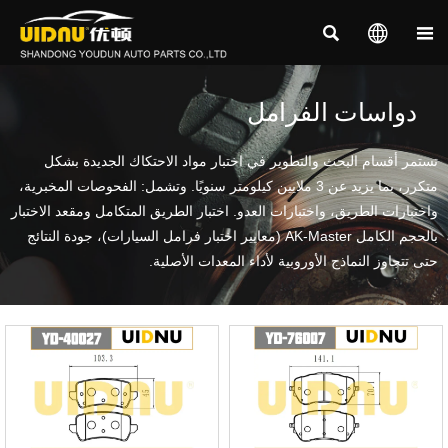



دواسات الفرامل
تستمر أقسام البحث والتطوير في اختبار مواد الاحتكاك الجديدة بشكل
متكرر، بما يزيد عن 3 ملايين كيلومتر سنويًا. وتشمل: الفحوصات المخبرية،
واختبارات الطريق، واختبارات العدو. اختبار الطريق المتكامل ومقعد الاختبار
بالحجم الكامل AK-Master (معايير اختبار فرامل السيارات)، جودة النتائج
حتى تتجاوز النماذج الأوروبية لأداء المعدات الأصلية.