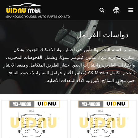



دواسات الفرامل
تستمر أقسام البحث والتطوير في اختبار مواد الاحتكاك الجديدة بشكل
متكرر، بما يزيد عن 3 ملايين كيلومتر سنويًا. وتشمل: الفحوصات المخبرية،
واختبارات الطريق، واختبارات العدو. اختبار الطريق المتكامل ومقعد الاختبار
بالحجم الكامل AK-Master (معايير اختبار فرامل السيارات)، جودة النتائج
حتى تتجاوز النماذج الأوروبية لأداء المعدات الأصلية.