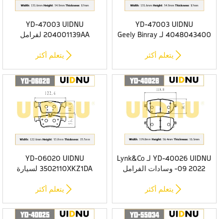
YD-47003 UIDNU
YD-47003 UIDNU
4048043400 لـ Geely Binray
204001139AA لفرامل
2019-/Geely Emgrand 2019-
Chery/Omoda الأمامية
وسادات الفرامل الأمامية


يتعلم أكثر
يتعلم أكثر
YD-40026 UIDNU لـ Lynk&Co
YD-06020 UIDNU
09 2022- وسادات الفرامل
3502110XKZ1DA لسيارة
الخلفية
HAVAL H7 2015- وسادات
الفرامل الخلفية


يتعلم أكثر
يتعلم أكثر