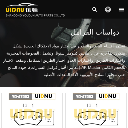



دواسات الفرامل
تستمر أقسام البحث والتطوير في اختبار مواد الاحتكاك الجديدة بشكل
متكرر، بما يزيد عن 3 ملايين كيلومتر سنويًا. وتشمل: الفحوصات المخبرية،
واختبارات الطريق، واختبارات العدو. اختبار الطريق المتكامل ومقعد الاختبار
بالحجم الكامل AK-Master (معايير اختبار فرامل السيارات)، جودة النتائج
حتى تتجاوز النماذج الأوروبية لأداء المعدات الأصلية.