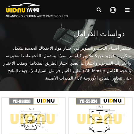



دواسات الفرامل
تستمر أقسام البحث والتطوير في اختبار مواد الاحتكاك الجديدة بشكل
متكرر، بما يزيد عن 3 ملايين كيلومتر سنويًا. وتشمل: الفحوصات المخبرية،
واختبارات الطريق، واختبارات العدو. اختبار الطريق المتكامل ومقعد الاختبار
بالحجم الكامل AK-Master (معايير اختبار فرامل السيارات)، جودة النتائج
حتى تتجاوز النماذج الأوروبية لأداء المعدات الأصلية.