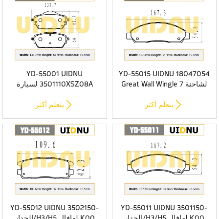
YD-55001 UIDNU
YD-55015 UIDNU 18047054
لشاحنة Great Wall Wingle 7
3501110XSZ08A لسيارة
وسادات فرامل أمامية من
HAVAL H2 1.5T 2014- وسادات
السيراميك الفاخر
فرامل أمامية من السيراميك


يتعلم أكثر
يتعلم أكثر
الفاخر
YD-55012 UIDNU 3502150-
YD-55011 UIDNU 3501150-
K00 لهافال H3/H5/الجدار
K00 لهافال H3/H5/الجدار